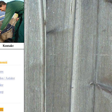
Kontakt
menü
uns
en / Anfahrt
kte
hop
eite