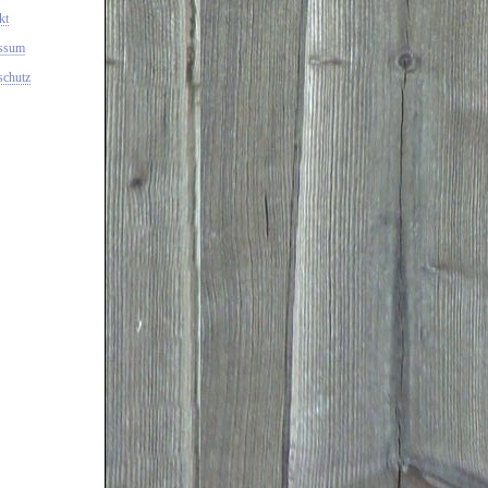
kt
ssum
schutz