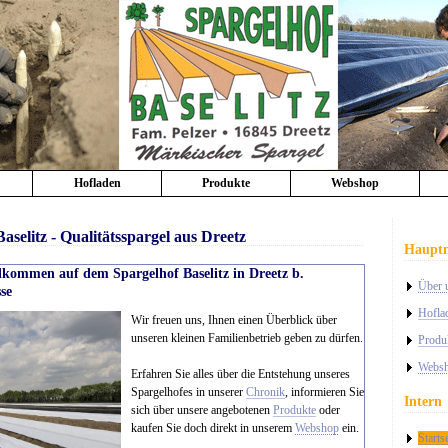
Hofladen
Produkte
Webshop
aselitz - Qualitätsspargel aus Dreetz
Haupt
lkommen auf dem Spargelhof Baselitz in Dreetz b.
Über 
se
Hoflad
Wir freuen uns, Ihnen einen Überblick über
unseren kleinen Familienbetrieb geben zu dürfen.
Produ
Webs
Erfahren Sie alles über die Entstehung unseres
Spargelhofes in unserer
Chronik
, informieren Sie
Intern
sich über unsere angebotenen
Produkte
oder
kaufen Sie doch direkt in unserem
Webshop
ein.
Starts